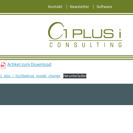
Kontakt
Newsletter
Software
Artikel zum Download
1_plus_i_fachbeitrag_model_change
Herunterladen