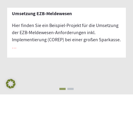
Umsetzung EZB-Meldewesen
B
Hier finden Sie ein Beispiel-Projekt für die Umsetzung
der EZB-Meldewesen-Anforderungen inkl.
U
Implementierung (COREP) bei einer großen Sparkasse.
u
…
E
G
m
Kontakt
AGB
Impressum / Datenschutz