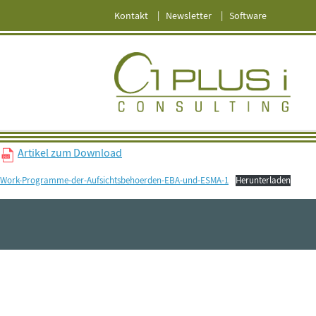
Kontakt
Newsletter
Software
Artikel zum Download
Work-Programme-der-Aufsichtsbehoerden-EBA-und-ESMA-1
Herunterladen