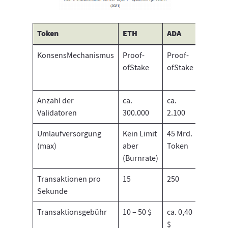
Token
ETH
ADA
SOL
KonsensMechanismus
Proof-
Proof-
Proof-
ofStake
ofStake
of-
Stake
Anzahl der
ca.
ca.
ca.
Validatoren
300.000
2.100
1.100
Umlaufversorgung
Kein Limit
45 Mrd.
Kein
(max)
aber
Token
Limit
(Burnrate)
Transaktionen pro
15
250
50.000
Sekunde
Transaktionsgebühr
10 – 50 $
ca. 0,40
0,0002
$
$