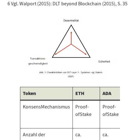
6 Vgl. Walport (2015): DLT beyond Blockchain (2015), S. 35
Token
ETH
ADA
SOL
KonsensMechanismus
Proof-
Proof-
Proof-
ofStake
ofStake
of-
Stake
Anzahl der
ca.
ca.
ca.